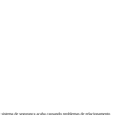
caz sistema de segurança acaba causando problemas de relacionamento