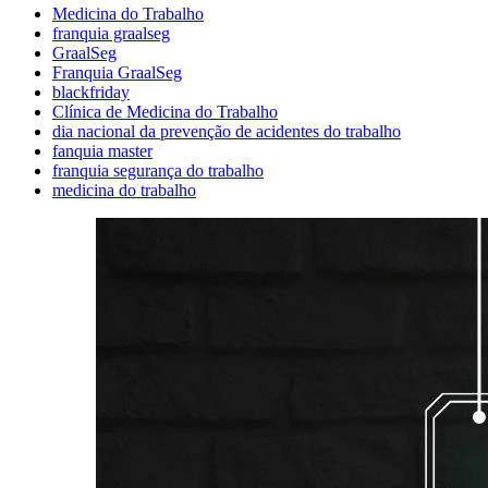
Medicina do Trabalho
franquia graalseg
GraalSeg
Franquia GraalSeg
blackfriday
Clínica de Medicina do Trabalho
dia nacional da prevenção de acidentes do trabalho
fanquia master
franquia segurança do trabalho
medicina do trabalho