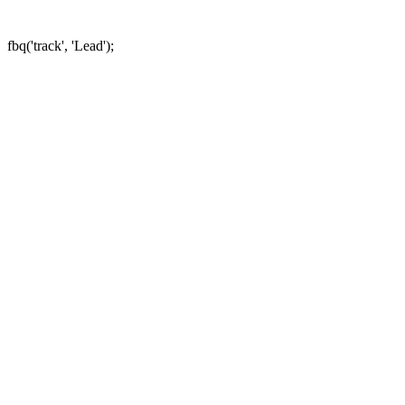
fbq('track', 'Lead');