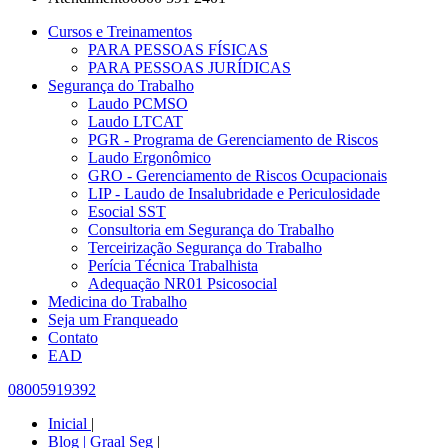
Cursos e Treinamentos
PARA PESSOAS FÍSICAS
PARA PESSOAS JURÍDICAS
Segurança do Trabalho
Laudo PCMSO
Laudo LTCAT
PGR - Programa de Gerenciamento de Riscos
Laudo Ergonômico
GRO - Gerenciamento de Riscos Ocupacionais
LIP - Laudo de Insalubridade e Periculosidade
Esocial SST
Consultoria em Segurança do Trabalho
Terceirização Segurança do Trabalho
Perícia Técnica Trabalhista
Adequação NR01 Psicosocial
Medicina do Trabalho
Seja um Franqueado
Contato
EAD
08005919392
Inicial
|
Blog | Graal Seg
|